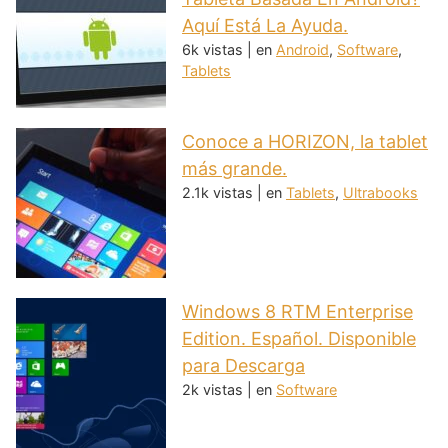
Aquí Está La Ayuda.
6k vistas
|
en
Android
,
Software
,
Tablets
Conoce a HORIZON, la tablet
más grande.
2.1k vistas
|
en
Tablets
,
Ultrabooks
Windows 8 RTM Enterprise
Edition. Español. Disponible
para Descarga
2k vistas
|
en
Software