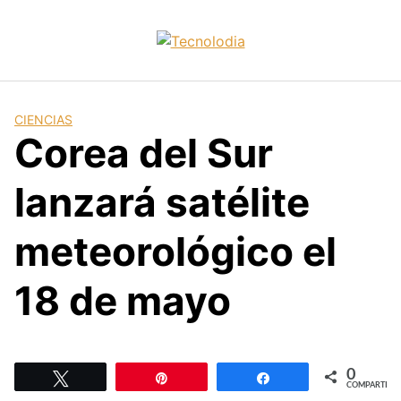
Skip
to
content
CIENCIAS
Corea del Sur
lanzará satélite
meteorológico el
18 de mayo
0
Twittear
Pin
Compartir
COMPARTIR