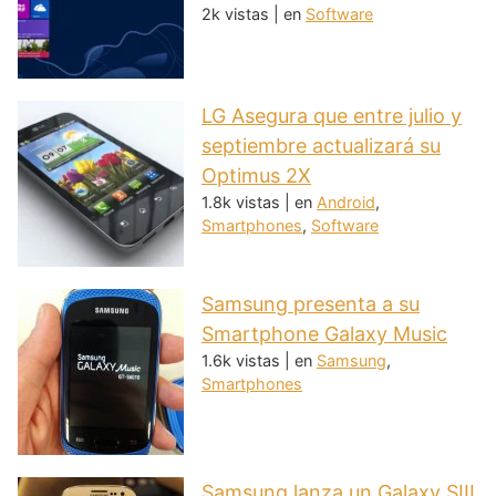
2k vistas
|
en
Software
LG Asegura que entre julio y
septiembre actualizará su
Optimus 2X
1.8k vistas
|
en
Android
,
Smartphones
,
Software
Samsung presenta a su
Smartphone Galaxy Music
1.6k vistas
|
en
Samsung
,
Smartphones
Samsung lanza un Galaxy SIII