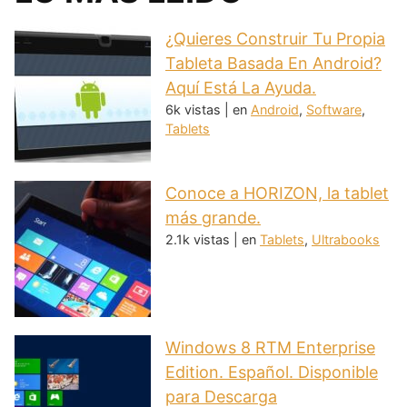
¿Quieres Construir Tu Propia
Tableta Basada En Android?
Aquí Está La Ayuda.
6k vistas
|
en
Android
,
Software
,
Tablets
Conoce a HORIZON, la tablet
más grande.
2.1k vistas
|
en
Tablets
,
Ultrabooks
Windows 8 RTM Enterprise
Edition. Español. Disponible
para Descarga