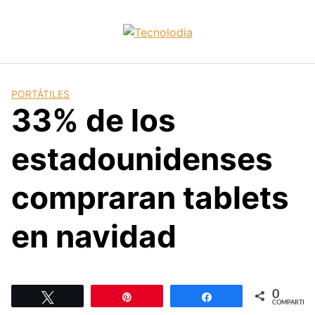
Skip
to
content
PORTÁTILES
33% de los
estadounidenses
compraran tablets
en navidad
0
Twittear
Pin
Compartir
COMPARTIR