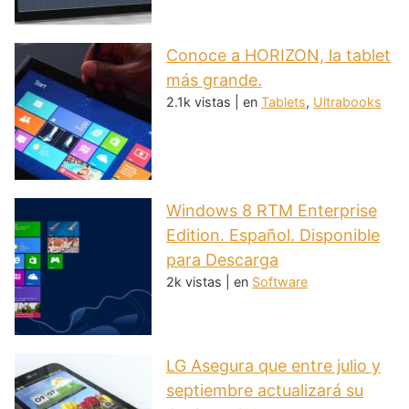
Conoce a HORIZON, la tablet
más grande.
2.1k vistas
|
en
Tablets
,
Ultrabooks
Windows 8 RTM Enterprise
Edition. Español. Disponible
para Descarga
2k vistas
|
en
Software
LG Asegura que entre julio y
septiembre actualizará su