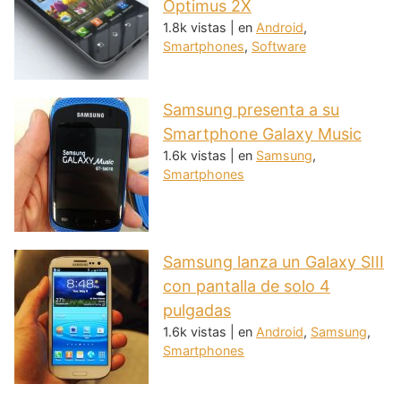
Optimus 2X
1.8k vistas
|
en
Android
,
Smartphones
,
Software
Samsung presenta a su
Smartphone Galaxy Music
1.6k vistas
|
en
Samsung
,
Smartphones
Samsung lanza un Galaxy SIII
con pantalla de solo 4
pulgadas
1.6k vistas
|
en
Android
,
Samsung
,
Smartphones