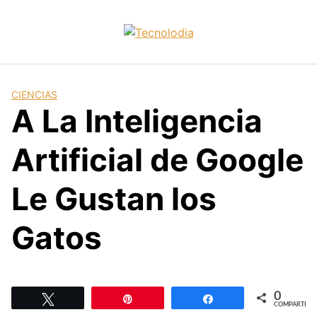
Skip
to
content
CIENCIAS
A La Inteligencia
Artificial de Google
Le Gustan los
Gatos
0
Twittear
Pin
Compartir
COMPARTIR