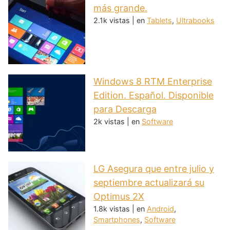
más grande.
2.1k vistas
|
en
Tablets
,
Ultrabooks
Windows 8 RTM Enterprise
Edition. Español. Disponible
para Descarga
2k vistas
|
en
Software
LG Asegura que entre julio y
septiembre actualizará su
Optimus 2X
1.8k vistas
|
en
Android
,
Smartphones
,
Software