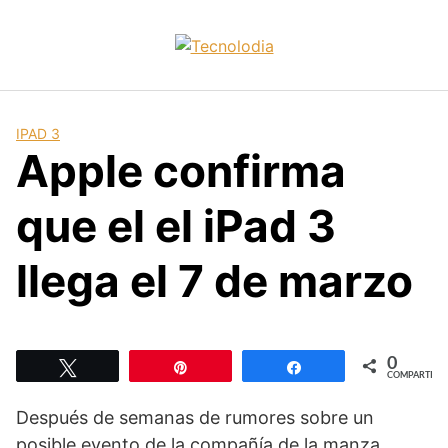
Skip
to
content
IPAD 3
Apple confirma
que el el iPad 3
llega el 7 de marzo
0
Twittear
Pin
Compartir
COMPARTIR
Después de semanas de rumores sobre un
posible evento de la compañía de la manza