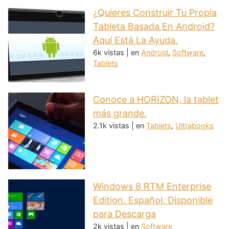
¿Quieres Construir Tu Propia
Tableta Basada En Android?
Aquí Está La Ayuda.
6k vistas
|
en
Android
,
Software
,
Tablets
Conoce a HORIZON, la tablet
más grande.
2.1k vistas
|
en
Tablets
,
Ultrabooks
Windows 8 RTM Enterprise
Edition. Español. Disponible
para Descarga
2k vistas
|
en
Software