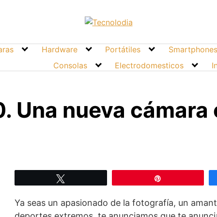
ras
Hardware
Portátiles
Smartphone
Consolas
Electrodomesticos
I
. Una nueva cámara
Twittear
Pin
Ya seas un apasionado de la fotografía, un amante
deportes extremos, te anunciamos que te anunc