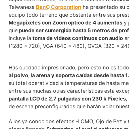
Taiwanesa
BenQ Corporation
ha presentado su 
equipo todo terreno que obstenta entre sus pres
Megapíxeles con Zoom optico de 4 aumentos
y 
que
puede ser sumergida hasta 5 metros de prof
incluye la
toma de videos contínuos con audio
en
(1280 x 720), VGA (640 x 480), QVGA (320 x 240
Has quedado impresionado, pero esto no es tod
al polvo, la arena y soporta caídas desde hasta 1
su total operatividad a temperaturas de hasta m
entre sus muchas otras características esta exc
pantalla LCD de 2.7 pulgadas con 230 k Pixeles
,
de escena preconfigurados que harán volar nuest
A los ya conocidos efectos -LOMO, Ojo de Pez y 