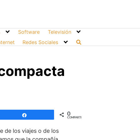
s
Software
Televisión
nternet
Redes Sociales
 compacta
0
Compartir
COMPARTIR
 de los viajes o de los
iamos que la compañía