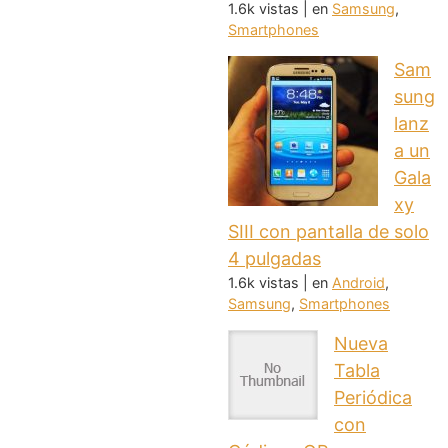
1.6k vistas
|
en
Samsung
,
Smartphones
Sam
sung
lanz
a un
Gala
xy
SIII con pantalla de solo
4 pulgadas
1.6k vistas
|
en
Android
,
Samsung
,
Smartphones
Nueva
Tabla
Periódica
con