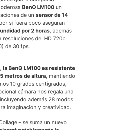
poderosa
BenQ LM100
un
taciones de un
sensor de 14
por si fuera poco aseguran
undidad por 2 horas
, además
 resoluciones de: HD 720p
) de 30 fps.
o,
la BenQ LM100 es resistente
.5 metros de altura
, mantiendo
enos 10 grados centígrados,
epcional cámara nos regala una
 incluyendo además 28 modos
ra imaginación y creatividad.
Collage – se suma un nuevo