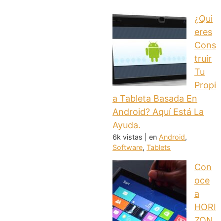
¿Qui
eres
Cons
truir
Tu
Propi
a Tableta Basada En
Android? Aquí Está La
Ayuda.
6k vistas
|
en
Android
,
Software
,
Tablets
Con
oce
a
HORI
ZON,