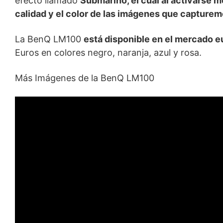
efecto llamado
Submarino, el cual al activarse 
calidad y el color de las imágenes que capturem
La BenQ LM100
está disponible en el mercado e
Euros en colores negro, naranja, azul y rosa.
Más Imágenes de la BenQ LM100