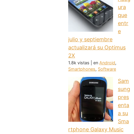
ura
que
entr
e
julio y septiembre
actualizará su Optimus
2X
1.8k vistas
|
en
Android
,
Smartphones
,
Software
Sam
sung
pres
enta
a su
Sma
rtphone Galaxy Music