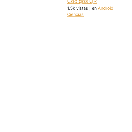
Códigos QR
1.5k vistas
|
en
Android
,
Ciencias