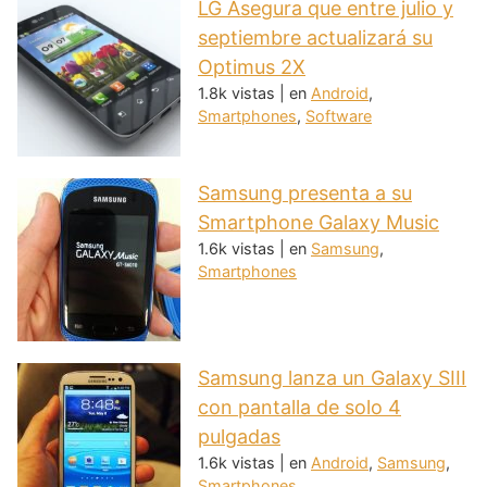
LG Asegura que entre julio y
septiembre actualizará su
Optimus 2X
1.8k vistas
|
en
Android
,
Smartphones
,
Software
Samsung presenta a su
Smartphone Galaxy Music
1.6k vistas
|
en
Samsung
,
Smartphones
Samsung lanza un Galaxy SIII
con pantalla de solo 4
pulgadas
1.6k vistas
|
en
Android
,
Samsung
,
Smartphones