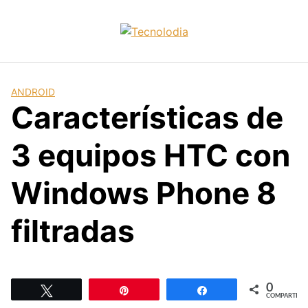
Skip
to
content
ANDROID
Características de
3 equipos HTC con
Windows Phone 8
filtradas
0
Twittear
Pin
Compartir
COMPARTIR