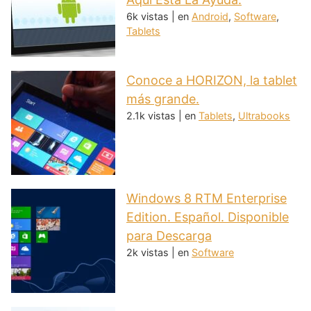
6k vistas
|
en
Android
,
Software
,
Tablets
Conoce a HORIZON, la tablet
más grande.
2.1k vistas
|
en
Tablets
,
Ultrabooks
Windows 8 RTM Enterprise
Edition. Español. Disponible
para Descarga
2k vistas
|
en
Software