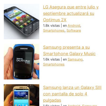
LG Asegura que entre julio y
septiembre actualizará su
Optimus 2X
1.8k vistas
|
en
Android
,
Smartphones
,
Software
Samsung presenta a su
Smartphone Galaxy Music
1.6k vistas
|
en
Samsung
,
Smartphones
Samsung lanza un Galaxy SIII
con pantalla de solo 4
pulgadas
1.6k vistas
|
en
Android
,
Samsung
,