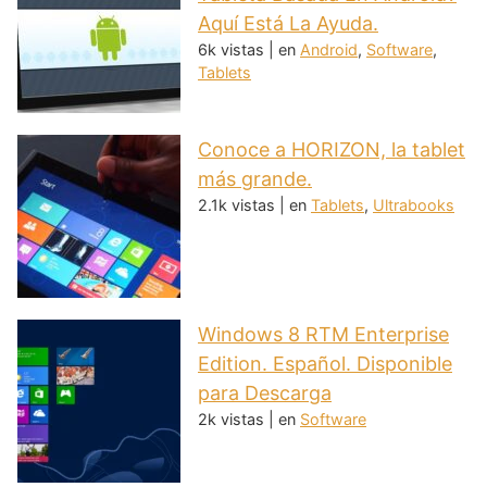
Aquí Está La Ayuda.
6k vistas
|
en
Android
,
Software
,
Tablets
Conoce a HORIZON, la tablet
más grande.
2.1k vistas
|
en
Tablets
,
Ultrabooks
Windows 8 RTM Enterprise
Edition. Español. Disponible
para Descarga
2k vistas
|
en
Software