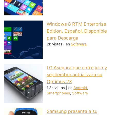
Windows 8 RTM Enterprise
Edition. Español. Disponible
para Descarga
2k vistas
|
en
Software
LG Asegura que entre julio y
septiembre actualizará su
Optimus 2X
1.8k vistas
|
en
Android
,
Smartphones
,
Software
Samsung presenta a su