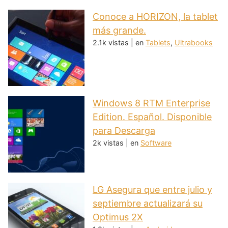
Conoce a HORIZON, la tablet
más grande.
2.1k vistas
|
en
Tablets
,
Ultrabooks
Windows 8 RTM Enterprise
Edition. Español. Disponible
para Descarga
2k vistas
|
en
Software
LG Asegura que entre julio y
septiembre actualizará su
Optimus 2X