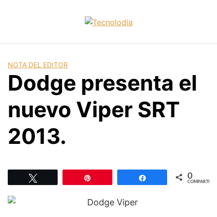
Skip
to
content
NOTA DEL EDITOR
Dodge presenta el
nuevo Viper SRT
2013.
0
Twittear
Pin
Compartir
COMPARTIR