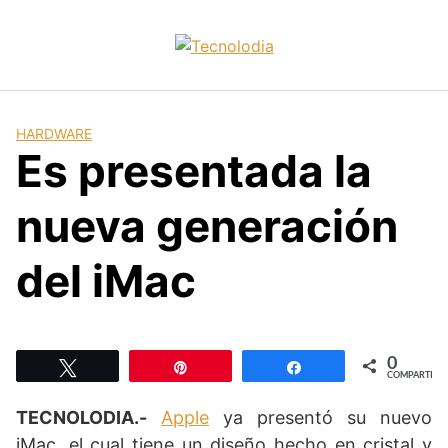
Skip
to
content
HARDWARE
Es presentada la
nueva generación
del iMac
0
Twittear
Pin
Compartir
COMPARTIR
TECNOLODIA.-
Apple
ya presentó su nuevo
iMac, el cual tiene un diseño hecho en cristal y