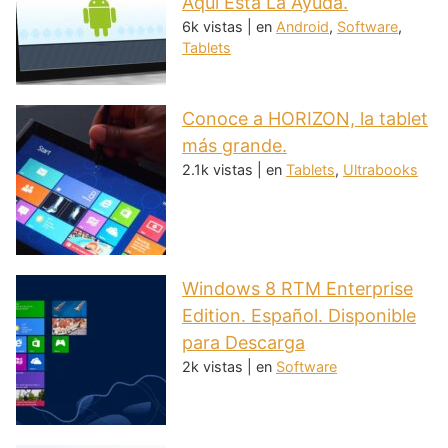
Aquí Está La Ayuda.
6k vistas
|
en
Android
,
Software
,
Tablets
Conoce a HORIZON, la tablet
más grande.
2.1k vistas
|
en
Tablets
,
Ultrabooks
Windows 8 RTM Enterprise
Edition. Español. Disponible
para Descarga
2k vistas
|
en
Software