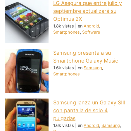
LG Asegura que entre julio y
septiembre actualizará su
Optimus 2X
1.8k vistas
|
en
Android
,
Smartphones
,
Software
Samsung presenta a su
Smartphone Galaxy Music
1.6k vistas
|
en
Samsung
,
Smartphones
Samsung lanza un Galaxy SIII
con pantalla de solo 4
pulgadas
1.6k vistas
|
en
Android
,
Samsung
,