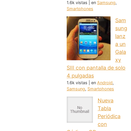
1.6k vistas
|
en
Samsung
,
Smartphones
Sam
sung
lanz
a un
Gala
xy
SIII con pantalla de solo
4 pulgadas
1.6k vistas
|
en
Android
,
Samsung
,
Smartphones
Nueva
Tabla
Periódica
con