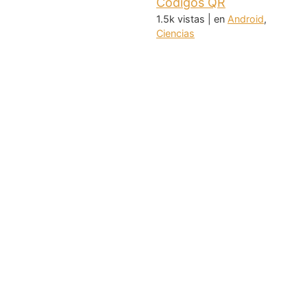
Códigos QR
1.5k vistas
|
en
Android
,
Ciencias