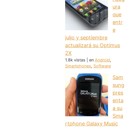
ura
que
entr
e
julio y septiembre
actualizará su Optimus
2X
1.8k vistas
|
en
Android
,
Smartphones
,
Software
Sam
sung
pres
enta
a su
Sma
rtphone Galaxy Music