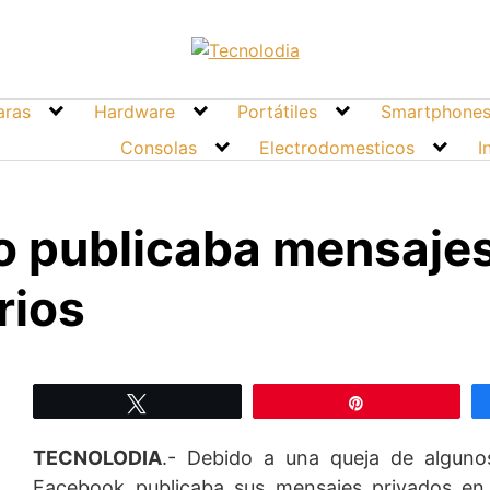
ras
Hardware
Portátiles
Smartphone
Consolas
Electrodomesticos
I
 publicaba mensajes
rios
Twittear
Pin
TECNOLODIA
.- Debido a una queja de alguno
Facebook publicaba sus mensajes privados en 