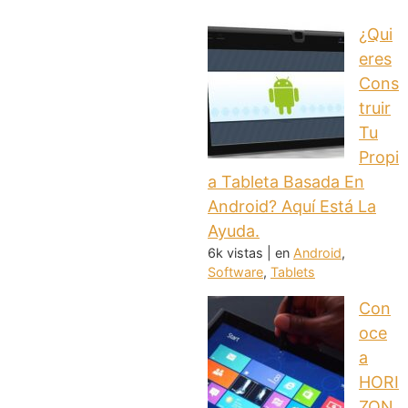
¿Qui
eres
Cons
truir
Tu
Propi
a Tableta Basada En
Android? Aquí Está La
Ayuda.
6k vistas
|
en
Android
,
Software
,
Tablets
Con
oce
a
HORI
ZON,