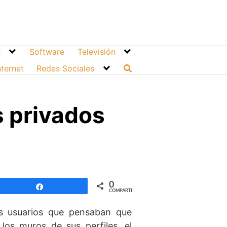
s
Software
Televisión
nternet
Redes Sociales
 privados
0
Compartir
COMPARTIR
s usuarios que pensaban que
los muros de sus perfiles, el