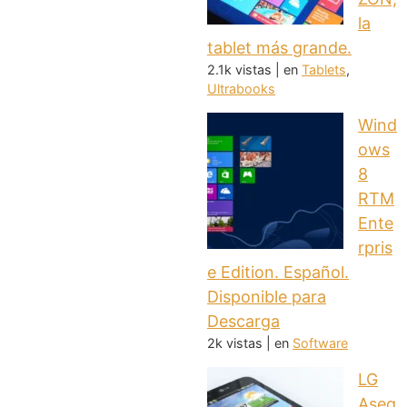
la
tablet más grande.
2.1k vistas
|
en
Tablets
,
Ultrabooks
Wind
ows
8
RTM
Ente
rpris
e Edition. Español.
Disponible para
Descarga
2k vistas
|
en
Software
LG
Aseg