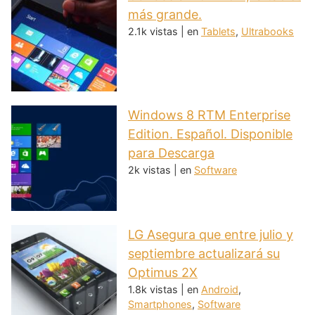
más grande.
2.1k vistas
|
en
Tablets
,
Ultrabooks
Windows 8 RTM Enterprise
Edition. Español. Disponible
para Descarga
2k vistas
|
en
Software
LG Asegura que entre julio y
septiembre actualizará su
Optimus 2X
1.8k vistas
|
en
Android
,
Smartphones
,
Software