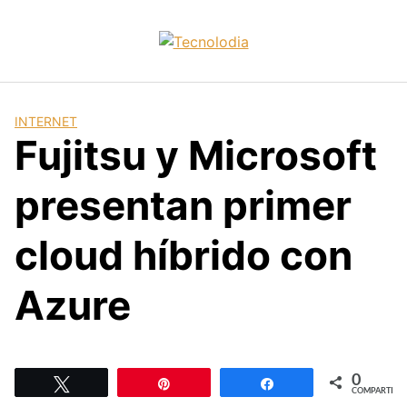
Skip
to
content
INTERNET
Fujitsu y Microsoft
presentan primer
cloud híbrido con
Azure
0
Twittear
Pin
Compartir
COMPARTIR