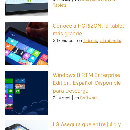
Tablets
Conoce a HORIZON, la tablet
más grande.
2.1k vistas
|
en
Tablets
,
Ultrabooks
Windows 8 RTM Enterprise
Edition. Español. Disponible
para Descarga
2k vistas
|
en
Software
LG Asegura que entre julio y