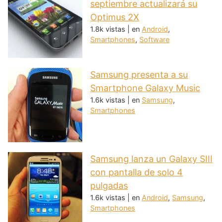
septiembre actualizará su
Optimus 2X
1.8k vistas
|
en
Android
,
Smartphones
,
Software
Samsung presenta a su
Smartphone Galaxy Music
1.6k vistas
|
en
Samsung
,
Smartphones
Samsung lanza un Galaxy SIII
con pantalla de solo 4
pulgadas
1.6k vistas
|
en
Android
,
Samsung
,
Smartphones