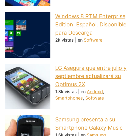
Windows 8 RTM Enterprise
Edition. Español. Disponible
para Descarga
2k vistas
|
en
Software
LG Asegura que entre julio y
septiembre actualizará su
Optimus 2X
1.8k vistas
|
en
Android
,
Smartphones
,
Software
Samsung presenta a su
Smartphone Galaxy Music
1.6k vistas
|
en
Samsung
,