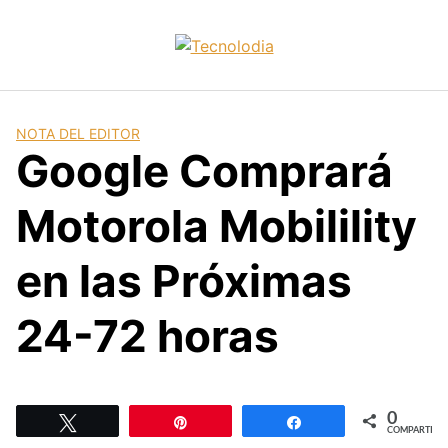
Skip
to
content
NOTA DEL EDITOR
Google Comprará
Motorola Mobilility
en las Próximas
24-72 horas
0
Twittear
Pin
Compartir
COMPARTIR