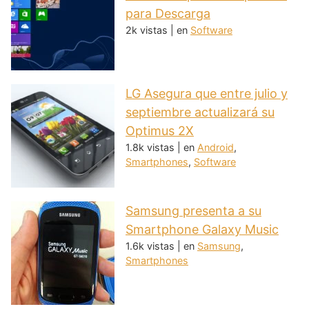
para Descarga
2k vistas
|
en
Software
LG Asegura que entre julio y
septiembre actualizará su
Optimus 2X
1.8k vistas
|
en
Android
,
Smartphones
,
Software
Samsung presenta a su
Smartphone Galaxy Music
1.6k vistas
|
en
Samsung
,
Smartphones