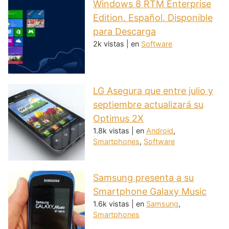
Windows 8 RTM Enterprise
Edition. Español. Disponible
para Descarga
2k vistas
|
en
Software
LG Asegura que entre julio y
septiembre actualizará su
Optimus 2X
1.8k vistas
|
en
Android
,
Smartphones
,
Software
Samsung presenta a su
Smartphone Galaxy Music
1.6k vistas
|
en
Samsung
,
Smartphones