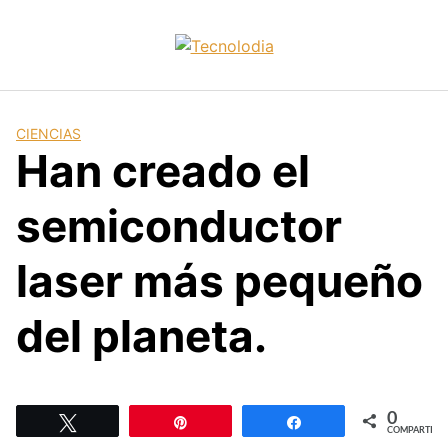
Skip
to
content
CIENCIAS
Han creado el
semiconductor
laser más pequeño
del planeta.
0
Twittear
Pin
Compartir
COMPARTIR