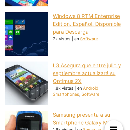
Windows 8 RTM Enterprise
Edition. Español. Disponible
para Descarga
2k vistas
|
en
Software
LG Asegura que entre julio y
septiembre actualizará su
Optimus 2X
1.8k vistas
|
en
Android
,
Smartphones
,
Software
Samsung presenta a su
Smartphone Galaxy Music
1.6k vistas
|
en
Samsung
,