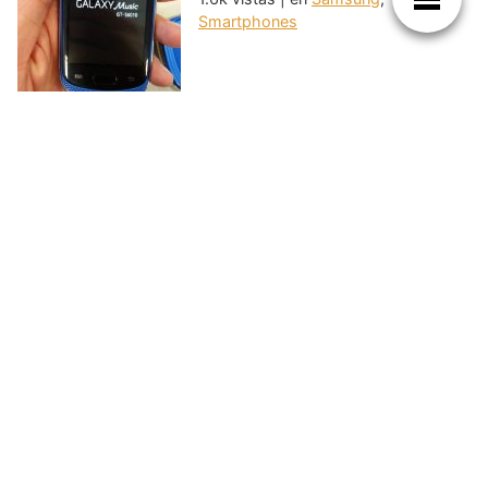
Smartphones
Samsung lanza un Galaxy SIII
con pantalla de solo 4
pulgadas
1.6k vistas
|
en
Android
,
Samsung
,
Smartphones
Nueva Tabla Periódica con Códigos
QR
1.5k vistas
|
en
Android
,
Ciencias