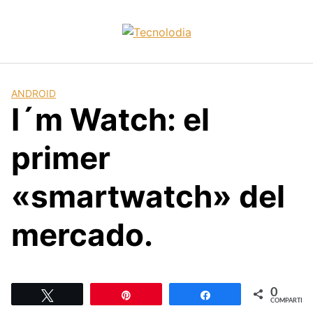
Skip
to
content
ANDROID
I´m Watch: el
primer
«smartwatch» del
mercado.
0
Twittear
Pin
Compartir
COMPARTIR