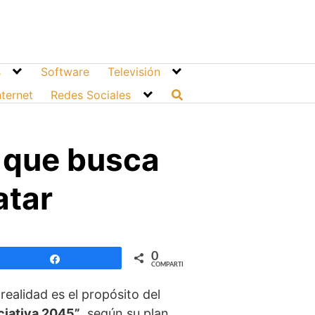
s
Software
Televisión
nternet
Redes Sociales
o que busca
atar
0
Compartir
COMPARTIR
 realidad es el propósito del
ciativa 2045”
, según su plan