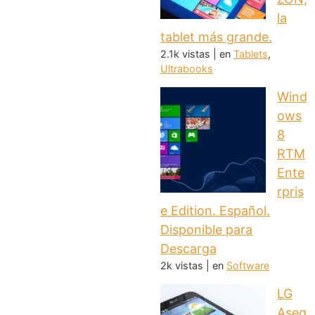
la
tablet más grande.
2.1k vistas
|
en
Tablets
,
Ultrabooks
Wind
ows
8
RTM
Ente
rpris
e Edition. Español.
Disponible para
Descarga
2k vistas
|
en
Software
LG
Aseg