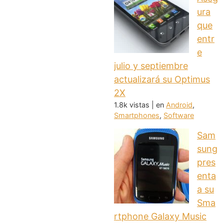
ura
que
entr
e
julio y septiembre
actualizará su Optimus
2X
1.8k vistas
|
en
Android
,
Smartphones
,
Software
Sam
sung
pres
enta
a su
Sma
rtphone Galaxy Music