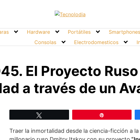
ras
Hardware
Portátiles
Smartphone
Consolas
Electrodomesticos
I
2045. El Proyecto Rus
dad a través de un Av
Twittear
Pin
Traer la inmortalidad desde la ciencia-ficción a la
millonario ruso Dmitry Itskov con su proyecto
“In