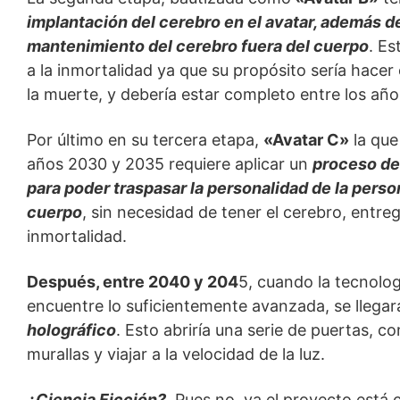
implantación del cerebro en el avatar, además d
mantenimiento del cerebro fuera del cuerpo
. Es
a la inmortalidad ya que su propósito sería hacer
la muerte, y debería estar completo entre los añ
Por último en su tercera etapa,
«Avatar C»
la que
años 2030 y 2035 requiere aplicar un
proceso de 
para poder traspasar la personalidad de la perso
cuerpo
, sin necesidad de tener el cerebro, entr
inmortalidad.
Después, entre 2040 y 204
5, cuando la tecnolo
encuentre lo suficientemente avanzada, se llegará
holográfico
. Esto abriría una serie de puertas, c
murallas y viajar a la velocidad de la luz.
¿Ciencia Ficción?
, Pues no, ya el proyecto está 