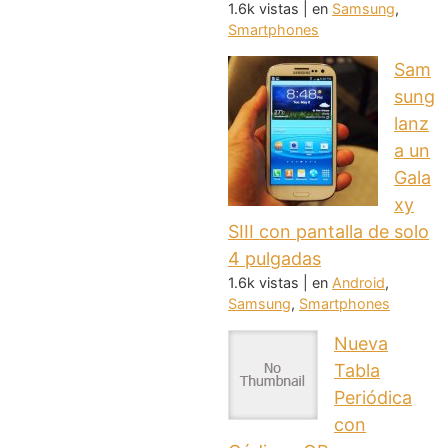
1.6k vistas
|
en
Samsung
,
Smartphones
Sam
sung
lanz
a un
Gala
xy
SIII con pantalla de solo
4 pulgadas
1.6k vistas
|
en
Android
,
Samsung
,
Smartphones
Nueva
Tabla
Periódica
con