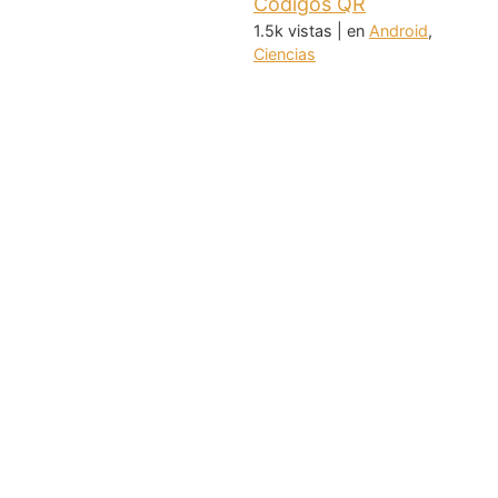
Códigos QR
1.5k vistas
|
en
Android
,
Ciencias