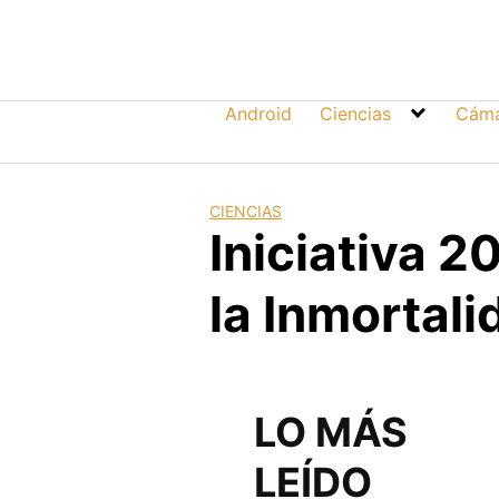
Skip
to
content
Android
Ciencias
Cáma
CIENCIAS
Iniciativa 
la Inmortali
LO MÁS
LEÍDO