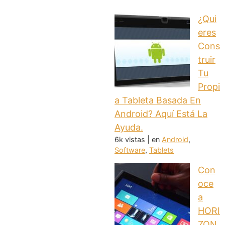
¿Qui
eres
Cons
truir
Tu
Propi
a Tableta Basada En
Android? Aquí Está La
Ayuda.
6k vistas
|
en
Android
,
Software
,
Tablets
Con
oce
a
HORI
ZON,