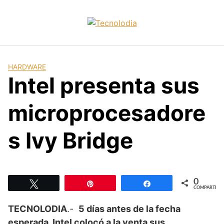
Skip
to
content
HARDWARE
Intel presenta sus
microprocesadore
s Ivy Bridge
0
Twittear
Pin
Compartir
COMPARTIR
TECNOLODIA
.-
5 días antes de la fecha
esperada
, Intel colocó a la venta sus