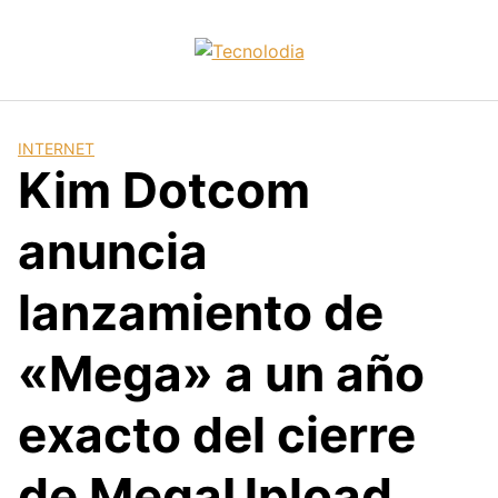
Skip
to
content
INTERNET
Kim Dotcom
anuncia
lanzamiento de
«Mega» a un año
exacto del cierre
de MegaUpload.