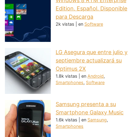
Windows 8 RTM Enterprise
Edition. Español. Disponible
para Descarga
2k vistas
|
en
Software
LG Asegura que entre julio y
septiembre actualizará su
Optimus 2X
1.8k vistas
|
en
Android
,
Smartphones
,
Software
Samsung presenta a su
Smartphone Galaxy Music
1.6k vistas
|
en
Samsung
,
Smartphones