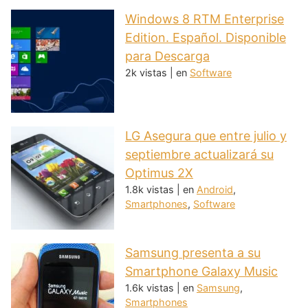
Windows 8 RTM Enterprise
Edition. Español. Disponible
para Descarga
2k vistas
|
en
Software
LG Asegura que entre julio y
septiembre actualizará su
Optimus 2X
1.8k vistas
|
en
Android
,
Smartphones
,
Software
Samsung presenta a su
Smartphone Galaxy Music
1.6k vistas
|
en
Samsung
,
Smartphones