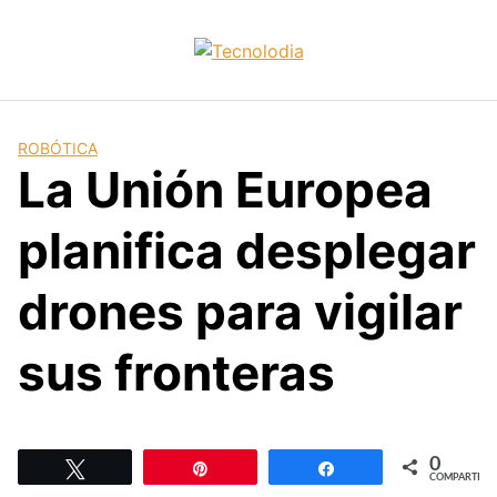
Skip
to
content
ROBÓTICA
La Unión Europea
planifica desplegar
drones para vigilar
sus fronteras
0
Twittear
Pin
Compartir
COMPARTIR