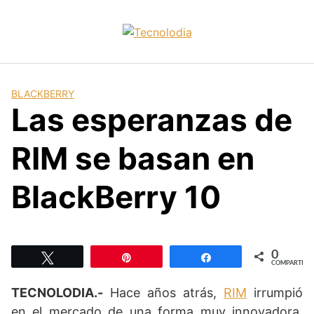
Skip
to
content
BLACKBERRY
Las esperanzas de
RIM se basan en
BlackBerry 10
0
Twittear
Pin
Compartir
COMPARTIR
TECNOLODIA.-
Hace años atrás,
RIM
irrumpió
en el mercado de una forma muy innovadora,