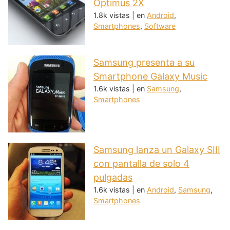
Optimus 2X
1.8k vistas
|
en
Android
,
Smartphones
,
Software
Samsung presenta a su
Smartphone Galaxy Music
1.6k vistas
|
en
Samsung
,
Smartphones
Samsung lanza un Galaxy SIII
con pantalla de solo 4
pulgadas
1.6k vistas
|
en
Android
,
Samsung
,
Smartphones