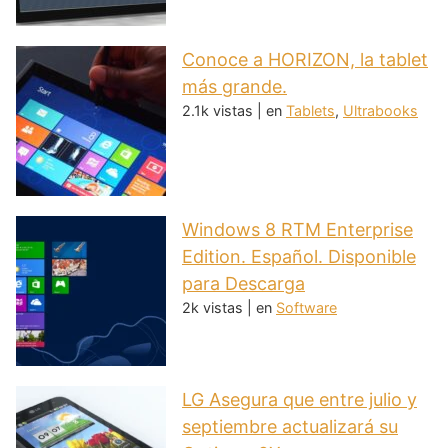
Conoce a HORIZON, la tablet
más grande.
2.1k vistas
|
en
Tablets
,
Ultrabooks
Windows 8 RTM Enterprise
Edition. Español. Disponible
para Descarga
2k vistas
|
en
Software
LG Asegura que entre julio y
septiembre actualizará su