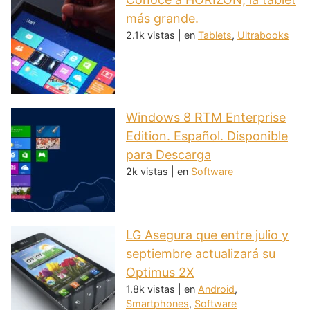
más grande.
2.1k vistas
|
en
Tablets
,
Ultrabooks
Windows 8 RTM Enterprise
Edition. Español. Disponible
para Descarga
2k vistas
|
en
Software
LG Asegura que entre julio y
septiembre actualizará su
Optimus 2X
1.8k vistas
|
en
Android
,
Smartphones
,
Software