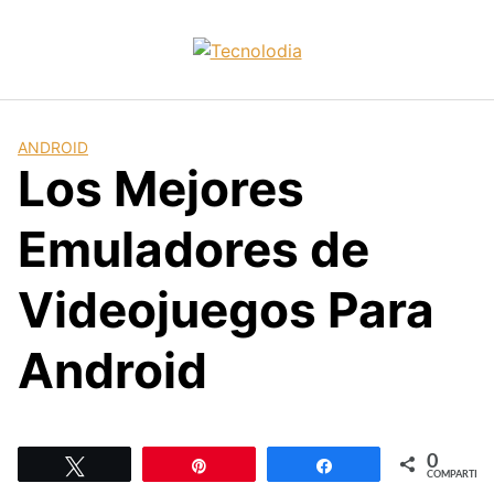
Skip
to
content
ANDROID
Los Mejores
Emuladores de
Videojuegos Para
Android
0
Twittear
Pin
Compartir
COMPARTIR