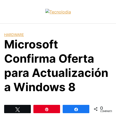
Skip
to
content
HARDWARE
Microsoft
Confirma Oferta
para Actualización
a Windows 8
0
Twittear
Pin
Compartir
COMPARTIR