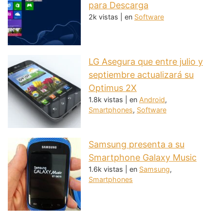
para Descarga
2k vistas
|
en
Software
LG Asegura que entre julio y
septiembre actualizará su
Optimus 2X
1.8k vistas
|
en
Android
,
Smartphones
,
Software
Samsung presenta a su
Smartphone Galaxy Music
1.6k vistas
|
en
Samsung
,
Smartphones