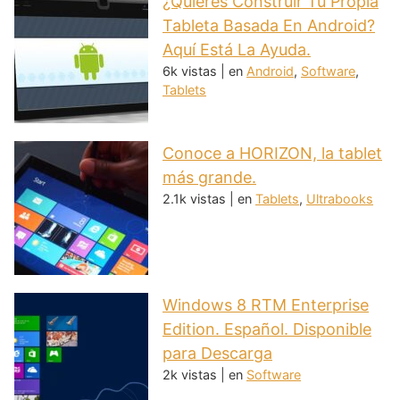
¿Quieres Construir Tu Propia
Tableta Basada En Android?
Aquí Está La Ayuda.
6k vistas
|
en
Android
,
Software
,
Tablets
Conoce a HORIZON, la tablet
más grande.
2.1k vistas
|
en
Tablets
,
Ultrabooks
Windows 8 RTM Enterprise
Edition. Español. Disponible
para Descarga
2k vistas
|
en
Software