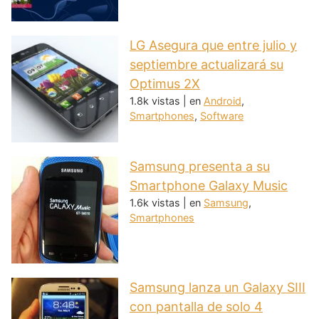
LG Asegura que entre julio y
septiembre actualizará su
Optimus 2X
1.8k vistas
|
en
Android
,
Smartphones
,
Software
Samsung presenta a su
Smartphone Galaxy Music
1.6k vistas
|
en
Samsung
,
Smartphones
Samsung lanza un Galaxy SIII
con pantalla de solo 4