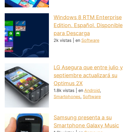
Windows 8 RTM Enterprise
Edition. Español. Disponible
para Descarga
2k vistas
|
en
Software
LG Asegura que entre julio y
septiembre actualizará su
Optimus 2X
1.8k vistas
|
en
Android
,
Smartphones
,
Software
Samsung presenta a su
Smartphone Galaxy Music