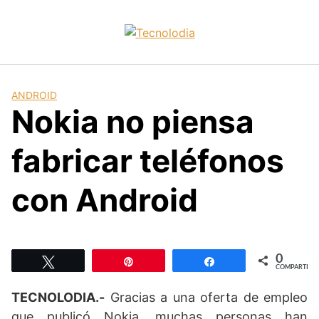
Skip
to
content
ANDROID
Nokia no piensa
fabricar teléfonos
con Android
0
Twittear
Pin
Compartir
COMPARTIR
TECNOLODIA.-
Gracias a una oferta de empleo
que publicó Nokia, muchas personas han