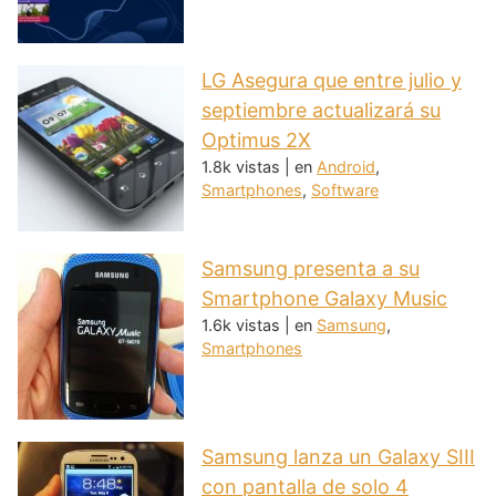
LG Asegura que entre julio y
septiembre actualizará su
Optimus 2X
1.8k vistas
|
en
Android
,
Smartphones
,
Software
Samsung presenta a su
Smartphone Galaxy Music
1.6k vistas
|
en
Samsung
,
Smartphones
Samsung lanza un Galaxy SIII
con pantalla de solo 4