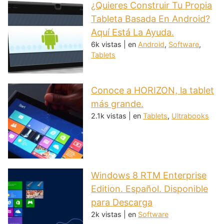
¿Quieres Construir Tu Propia
Tableta Basada En Android?
Aquí Está La Ayuda.
6k vistas
|
en
Android
,
Software
,
Tablets
Conoce a HORIZON, la tablet
más grande.
2.1k vistas
|
en
Tablets
,
Ultrabooks
Windows 8 RTM Enterprise
Edition. Español. Disponible
para Descarga
2k vistas
|
en
Software