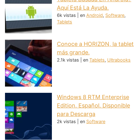
Aquí Está La Ayuda.
6k vistas
|
en
Android
,
Software
,
Tablets
Conoce a HORIZON, la tablet
más grande.
2.1k vistas
|
en
Tablets
,
Ultrabooks
Windows 8 RTM Enterprise
Edition. Español. Disponible
para Descarga
2k vistas
|
en
Software