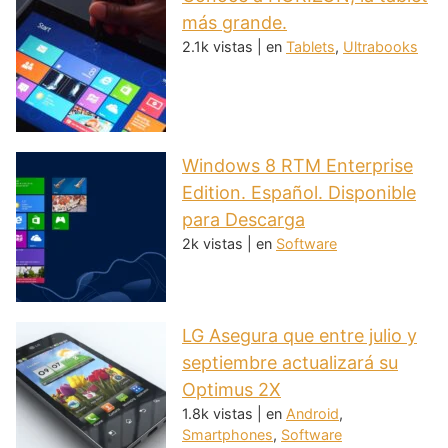
más grande.
2.1k vistas
|
en
Tablets
,
Ultrabooks
Windows 8 RTM Enterprise
Edition. Español. Disponible
para Descarga
2k vistas
|
en
Software
LG Asegura que entre julio y
septiembre actualizará su
Optimus 2X
1.8k vistas
|
en
Android
,
Smartphones
,
Software