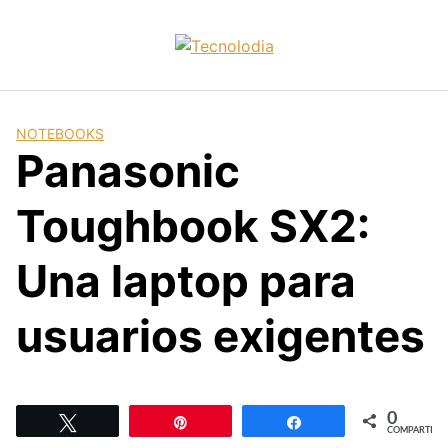
Skip
to
content
NOTEBOOKS
Panasonic
Toughbook SX2:
Una laptop para
usuarios exigentes
0
Twittear
Pin
Compartir
COMPARTIR