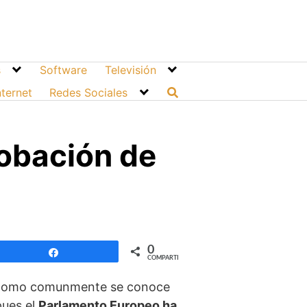
s
Software
Televisión
nternet
Redes Sociales
obación de
0
Compartir
COMPARTIR
omo comunmente se conoce
pues el
Parlamento Europeo ha