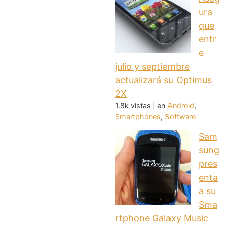
ura
que
entr
e
julio y septiembre
actualizará su Optimus
2X
1.8k vistas
|
en
Android
,
Smartphones
,
Software
Sam
sung
pres
enta
a su
Sma
rtphone Galaxy Music