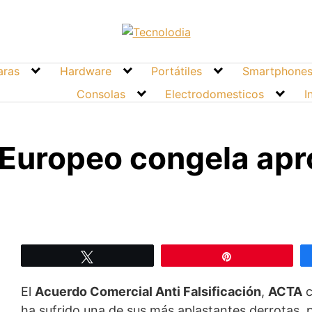
ras
Hardware
Portátiles
Smartphone
Consolas
Electrodomesticos
I
Europeo congela apr
Twittear
Pin
El
Acuerdo Comercial Anti Falsificación
,
ACTA
c
ha sufrido una de sus más aplastantes derrotas, 