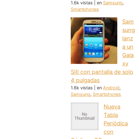
1.6k vistas
|
en
Samsung
,
Smartphones
Sam
sung
lanz
a un
Gala
xy
SIII con pantalla de solo
4 pulgadas
1.6k vistas
|
en
Android
,
Samsung
,
Smartphones
Nueva
Tabla
Periódica
con