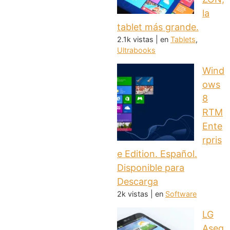
la
tablet más grande.
2.1k vistas
|
en
Tablets
,
Ultrabooks
Wind
ows
8
RTM
Ente
rpris
e Edition. Español.
Disponible para
Descarga
2k vistas
|
en
Software
LG
Aseg