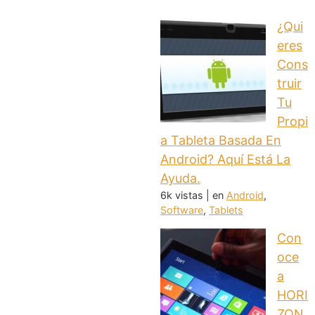
¿Qui
eres
Cons
truir
Tu
Propi
a Tableta Basada En
Android? Aquí Está La
Ayuda.
6k vistas
|
en
Android
,
Software
,
Tablets
Con
oce
a
HORI
ZON,