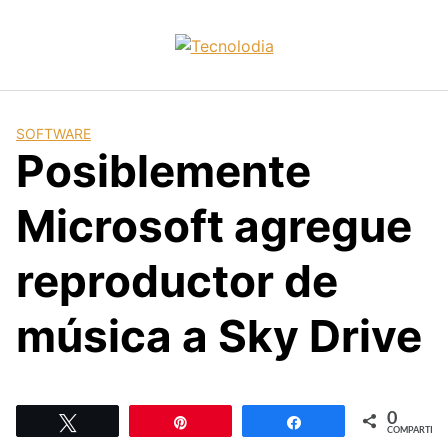
Skip
to
content
SOFTWARE
Posiblemente
Microsoft agregue
reproductor de
música a Sky Drive
0
Twittear
Pin
Compartir
COMPARTIR