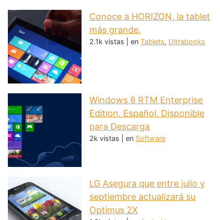
Conoce a HORIZON, la tablet
más grande.
2.1k vistas
|
en
Tablets
,
Ultrabooks
Windows 8 RTM Enterprise
Edition. Español. Disponible
para Descarga
2k vistas
|
en
Software
LG Asegura que entre julio y
septiembre actualizará su
Optimus 2X