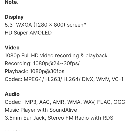
Note
.
Display
5.3” WXGA (1280 x 800) screen*
HD Super AMOLED
Video
1080p Full HD video recording & playback
Recording: 1080p@24~30fps/
Playback: 1080p@30fps
Codec: MPEG4/ H.263/ H.264/ DivX, WMV, VC-1
Audio
Codec : MP3, AAC, AMR, WMA, WAV, FLAC, OGG
Music Player with SoundAlive
3.5mm Ear Jack, Stereo FM Radio with RDS