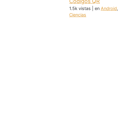
Códigos QR
1.5k vistas
|
en
Android
,
Ciencias