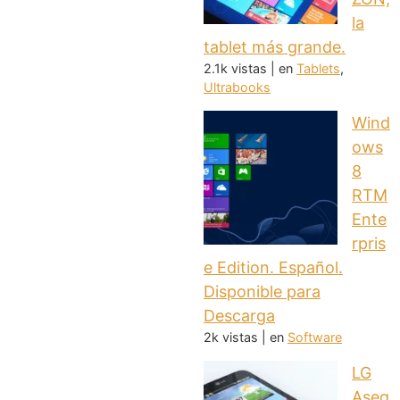
la
tablet más grande.
2.1k vistas
|
en
Tablets
,
Ultrabooks
Wind
ows
8
RTM
Ente
rpris
e Edition. Español.
Disponible para
Descarga
2k vistas
|
en
Software
LG
Aseg