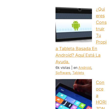
¿Qui
eres
Cons
truir
Tu
Propi
a Tableta Basada En
Android? Aquí Está La
Ayuda.
6k vistas
|
en
Android
,
Software
,
Tablets
Con
oce
a
HORI
ZON,