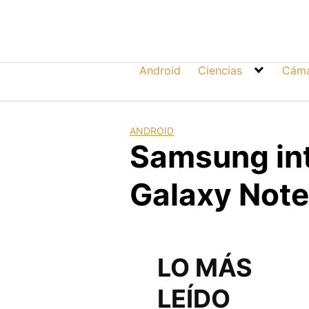
Skip
to
content
Android
Ciencias
Cáma
ANDROID
Samsung int
Galaxy Note
LO MÁS
LEÍDO