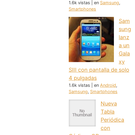
1.6k vistas
|
en
Samsung
,
Smartphones
Sam
sung
lanz
a un
Gala
xy
SIII con pantalla de solo
4 pulgadas
1.6k vistas
|
en
Android
,
Samsung
,
Smartphones
Nueva
Tabla
Periódica
con