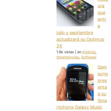
ura
que
entr
e
julio y septiembre
actualizará su Optimus
2X
1.8k vistas
|
en
Android
,
Smartphones
,
Software
Sam
sung
pres
enta
a su
Sma
rtphone Galaxy Music