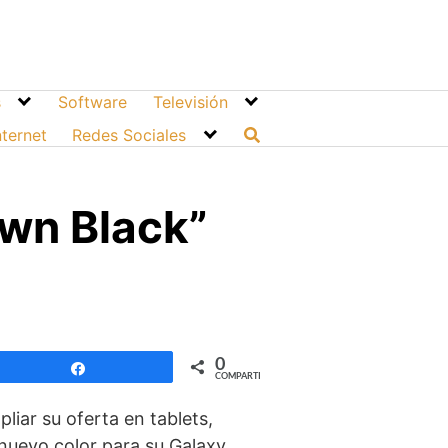
s
Software
Televisión
nternet
Redes Sociales
own Black”
0
Compartir
COMPARTIR
ar su oferta en tablets,
nuevo color para su Galaxy