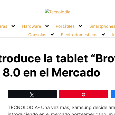
ras
Hardware
Portátiles
Smartphone
Consolas
Electrodomesticos
I
roduce la tablet “Br
 8.0 en el Mercado
Twittear
Pin
TECNOLODIA- Una vez más, Samsung decide ampli
introduciendo en el mercado norteamericano un 