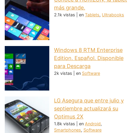
más grande.
2.1k vistas
|
en
Tablets
,
Ultrabooks
Windows 8 RTM Enterprise
Edition. Español. Disponible
para Descarga
2k vistas
|
en
Software
LG Asegura que entre julio y
septiembre actualizará su
Optimus 2X
1.8k vistas
|
en
Android
,
Smartphones
,
Software