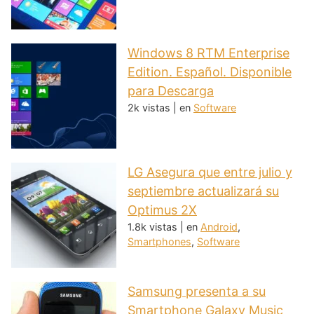
Windows 8 RTM Enterprise
Edition. Español. Disponible
para Descarga
2k vistas
|
en
Software
LG Asegura que entre julio y
septiembre actualizará su
Optimus 2X
1.8k vistas
|
en
Android
,
Smartphones
,
Software
Samsung presenta a su
Smartphone Galaxy Music