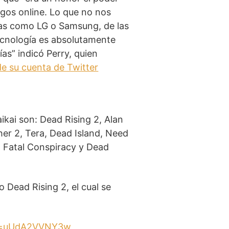
egos online. Lo que no nos
cas como LG o Samsung, de las
tecnología es absolutamente
as” indicó Perry, quien
de su cuenta de Twitter
ikai son: Dead Rising 2, Alan
er 2, Tera, Dead Island, Need
I: Fatal Conspiracy y Dead
o Dead Rising 2, el cual se
?v=uUdA2VVNY3w