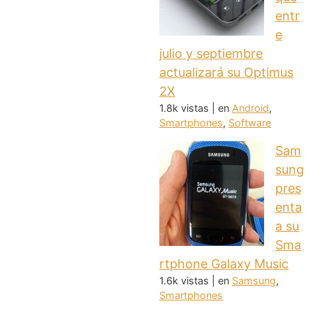
entr
e
julio y septiembre
actualizará su Optimus
2X
1.8k vistas
|
en
Android
,
Smartphones
,
Software
Sam
sung
pres
enta
a su
Sma
rtphone Galaxy Music
1.6k vistas
|
en
Samsung
,
Smartphones