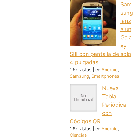
Sam
sung
lanz
a un
Gala
xy
SIII con pantalla de solo
4 pulgadas
1.6k vistas
|
en
Android
,
Samsung
,
Smartphones
Nueva
Tabla
Periódica
con
Códigos QR
1.5k vistas
|
en
Android
,
Ciencias