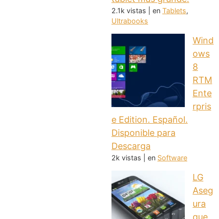
2.1k vistas
|
en
Tablets
,
Ultrabooks
Wind
ows
8
RTM
Ente
rpris
e Edition. Español.
Disponible para
Descarga
2k vistas
|
en
Software
LG
Aseg
ura
que