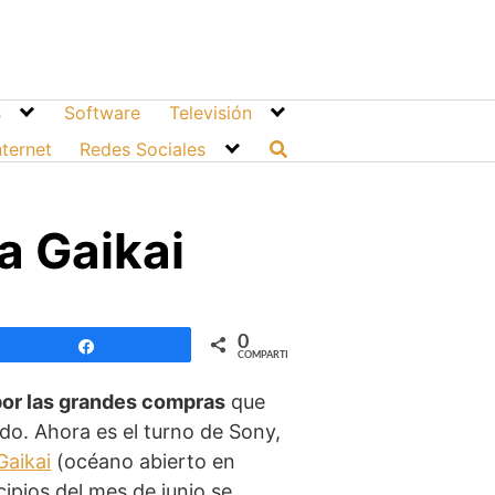
s
Software
Televisión
nternet
Redes Sociales
a Gaikai
0
Compartir
COMPARTIR
 por las grandes compras
que
do. Ahora es el turno de Sony,
Gaikai
(océano abierto en
ipios del mes de junio se