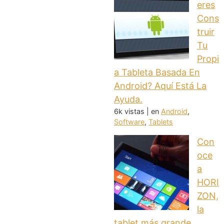
eres
Cons
truir
Tu
Propi
a Tableta Basada En
Android? Aquí Está La
Ayuda.
6k vistas
|
en
Android
,
Software
,
Tablets
Con
oce
a
HORI
ZON,
la
tablet más grande.