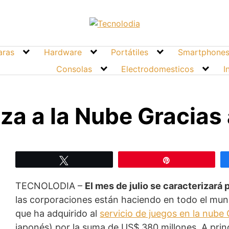
ras
Hardware
Portátiles
Smartphone
Consolas
Electrodomesticos
I
za a la Nube Gracias 
Twittear
Pin
TECNOLODIA –
El mes de julio se caracterizará
las corporaciones están haciendo en todo el mun
que ha adquirido al
servicio de juegos en la nube 
japonés) por la suma de US$ 380 millones. A princ