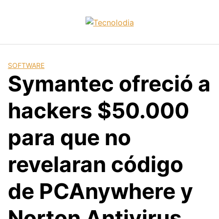
Skip
to
content
SOFTWARE
Symantec ofreció a
hackers $50.000
para que no
revelaran código
de PCAnywhere y
Norton Antivirus