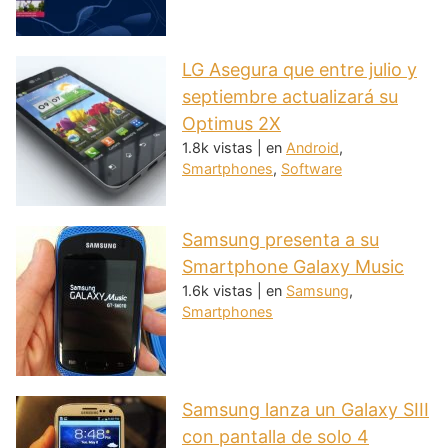
LG Asegura que entre julio y
septiembre actualizará su
Optimus 2X
1.8k vistas
|
en
Android
,
Smartphones
,
Software
Samsung presenta a su
Smartphone Galaxy Music
1.6k vistas
|
en
Samsung
,
Smartphones
Samsung lanza un Galaxy SIII
con pantalla de solo 4