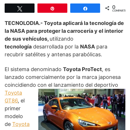
0
Twittear
Pin
Compartir
COMPARTIR
TECNOLODIA.- Toyota aplicará la tecnología de
la NASA para proteger la carrocería y el interior
de sus vehículos,
utilizando
tecnología
desarrollada por la
NASA
para
recubrir satélites y antenas parabólicas.
El sistema denominado
Toyota ProTect
, es
lanzado comercialmente por la marca japonesa
coincidiendo con el lanzamiento del deportivo
Toyota
GT86
, el
primer
modelo
de
Toyota