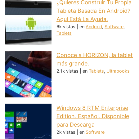
¿Quieres Construir Tu Propia
Tableta Basada En Android?
Aquí Está La Ayuda.
6k vistas
|
en
Android
,
Software
,
Tablets
Conoce a HORIZON, la tablet
más grande.
2.1k vistas
|
en
Tablets
,
Ultrabooks
Windows 8 RTM Enterprise
Edition. Español. Disponible
para Descarga
2k vistas
|
en
Software