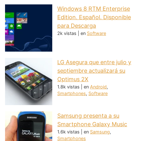
Windows 8 RTM Enterprise
Edition. Español. Disponible
para Descarga
2k vistas
|
en
Software
LG Asegura que entre julio y
septiembre actualizará su
Optimus 2X
1.8k vistas
|
en
Android
,
Smartphones
,
Software
Samsung presenta a su
Smartphone Galaxy Music
1.6k vistas
|
en
Samsung
,
Smartphones