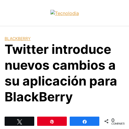
Skip
to
content
BLACKBERRY
Twitter introduce
nuevos cambios a
su aplicación para
BlackBerry
0
Twittear
Pin
Compartir
COMPARTIR