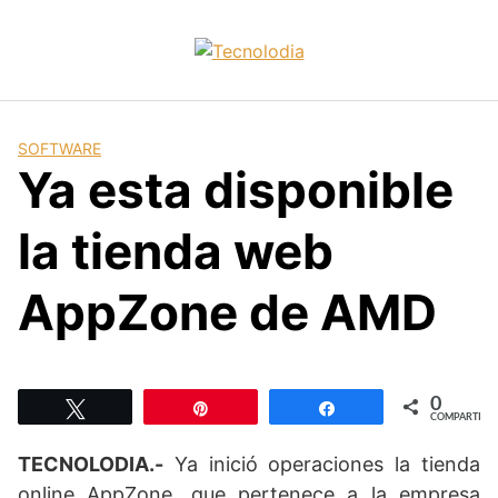
Skip
to
content
SOFTWARE
Ya esta disponible
la tienda web
AppZone de AMD
0
Twittear
Pin
Compartir
COMPARTIR
TECNOLODIA.-
Ya inició operaciones la tienda
online AppZone, que pertenece a la empresa