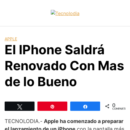
Skip
to
content
APPLE
El IPhone Saldrá
Renovado Con Mas
de lo Bueno
0
Twittear
Pin
Compartir
COMPARTIR
TECNOLODIA.-
Apple ha comenzado a preparar
el lanzamiento de un iPhone
con la pantalla más