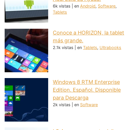
6k vistas
|
en
Android
,
Software
,
Tablets
Conoce a HORIZON, la tablet
más grande.
2.1k vistas
|
en
Tablets
,
Ultrabooks
Windows 8 RTM Enterprise
Edition. Español. Disponible
para Descarga
2k vistas
|
en
Software