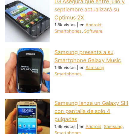
LG Asegura que entre julio y
septiembre actualizará su
Optimus 2X
1.8k vistas
|
en
Android
,
Smartphones
,
Software
Samsung presenta a su
Smartphone Galaxy Music
1.6k vistas
|
en
Samsung
,
Smartphones
Samsung lanza un Galaxy SIII
con pantalla de solo 4
pulgadas
1.6k vistas
|
en
Android
,
Samsung
,
Smartphones