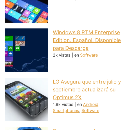
Windows 8 RTM Enterprise
Edition. Español. Disponible
para Descarga
2k vistas
|
en
Software
LG Asegura que entre julio y
septiembre actualizará su
Optimus 2X
1.8k vistas
|
en
Android
,
Smartphones
,
Software