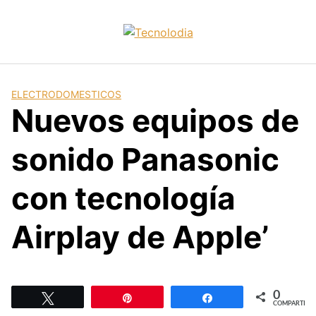
Skip
to
content
ELECTRODOMESTICOS
Nuevos equipos de
sonido Panasonic
con tecnología
Airplay de Apple’
0
Twittear
Pin
Compartir
COMPARTIR